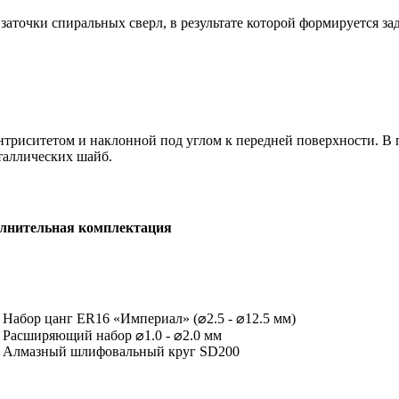
точки спиральных сверл, в результате которой формируется задн
ентриситетом и наклонной под углом к передней поверхности. 
таллических шайб.
лнительная комплектация
Набор цанг ER16 «Империал» (⌀2.5 - ⌀12.5 мм)
Расширяющий набор ⌀1.0 - ⌀2.0 мм
Алмазный шлифовальный круг SD200