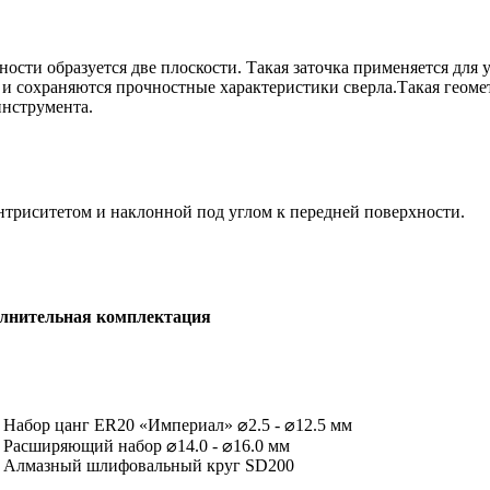
хности образуется две плоскости. Такая заточка применяется дл
а, и сохраняются прочностные характеристики сверла.Такая геом
инструмента.
нтриситетом и наклонной под углом к передней поверхности.
лнительная комплектация
Набор цанг ER20 «Империал» ⌀2.5 - ⌀12.5 мм
Расширяющий набор ⌀14.0 - ⌀16.0 мм
Алмазный шлифовальный круг SD200