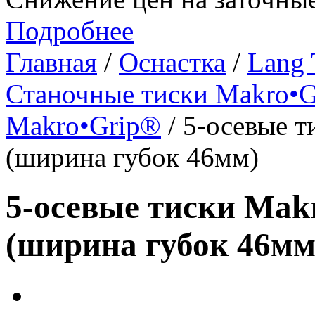
Подробнее
Главная
/
Оснастка
/
Lang 
Станочные тиски Makro•G
Makro•Grip®
/ 5-осевые т
(ширина губок 46мм)
5-осевые тиски Makr
(ширина губок 46мм